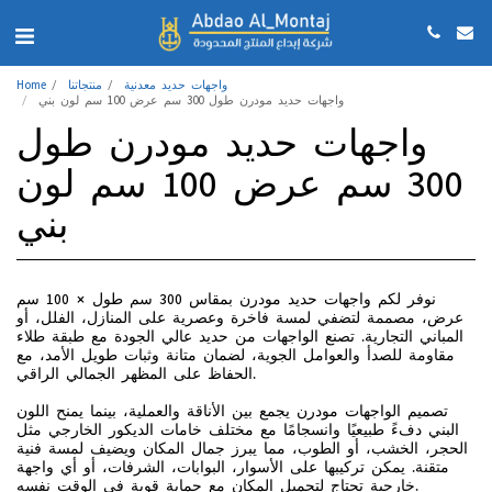
واجهات حديد معدنية
منتجاتنا
Home
واجهات حديد مودرن طول 300 سم عرض 100 سم لون بني
واجهات حديد مودرن طول
300 سم عرض 100 سم لون
بني
نوفر لكم واجهات حديد مودرن بمقاس 300 سم طول × 100 سم
عرض، مصممة لتضفي لمسة فاخرة وعصرية على المنازل، الفلل، أو
المباني التجارية. تصنع الواجهات من حديد عالي الجودة مع طبقة طلاء
مقاومة للصدأ والعوامل الجوية، لضمان متانة وثبات طويل الأمد، مع
الحفاظ على المظهر الجمالي الراقي.
تصميم الواجهات مودرن يجمع بين الأناقة والعملية، بينما يمنح اللون
البني دفءً طبيعيًا وانسجامًا مع مختلف خامات الديكور الخارجي مثل
الحجر، الخشب، أو الطوب، مما يبرز جمال المكان ويضيف لمسة فنية
متقنة. يمكن تركيبها على الأسوار، البوابات، الشرفات، أو أي واجهة
خارجية تحتاج لتجميل المكان مع حماية قوية في الوقت نفسه.